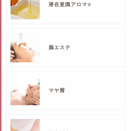
潜在意識アロマ®
脳エステ
マヤ暦