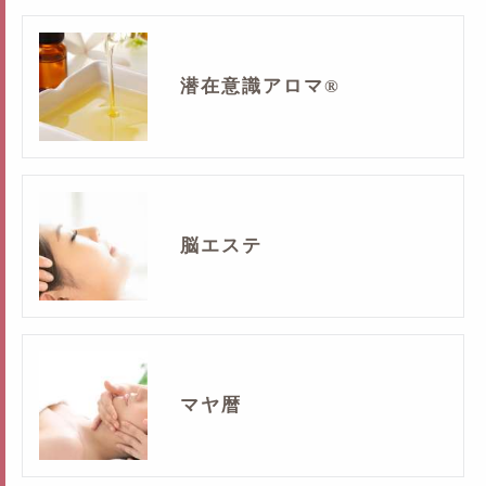
潜在意識アロマ®
脳エステ
マヤ暦