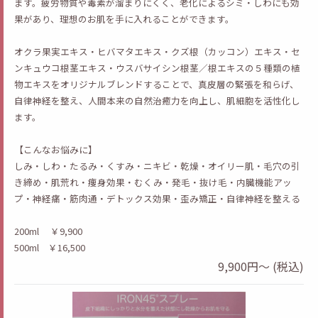
ます。疲労物質や毒素が溜まりにくく、老化によるシミ・しわにも効
果があり、理想のお肌を手に入れることができます。
オクラ果実エキス・ヒバマタエキス・クズ根（カッコン）エキス・セ
ンキュウコ根茎エキス・ウスバサイシン根茎／根エキスの５種類の植
物エキスをオリジナルブレンドすることで、真皮層の緊張を和らげ、
自律神経を整え、人間本来の自然治癒力を向上し、肌細胞を活性化し
ます。
【こんなお悩みに】
しみ・しわ・たるみ・くすみ・ニキビ・乾燥・オイリー肌・毛穴の引
き締め・肌荒れ・痩身効果・むくみ・発毛・抜け毛・内臓機能アッ
プ・神経痛・筋肉通・デトックス効果・歪み矯正・自律神経を整える
200ml ￥9,900
500ml ￥16,500
9,900円～ (税込)