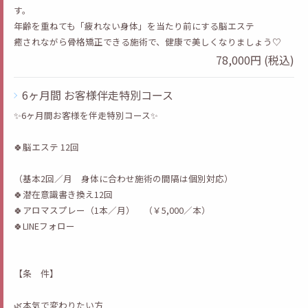
す。
年齢を重ねても「疲れない身体」を当たり前にする脳エステ
癒されながら骨格矯正できる施術で、健康で美しくなりましょう♡
78,000円 (税込)
6ヶ月間 お客様伴走特別コース
✨6ヶ月間お客様を伴走特別コース✨
🍀脳エステ 12回
（基本2回／月 身体に合わせ施術の間隔は個別対応）
🍀潜在意識書き換え12回
🍀アロマスプレー（1本／月） （￥5,000／本）
🍀LINEフォロー
【条 件】
🌿本気で変わりたい方