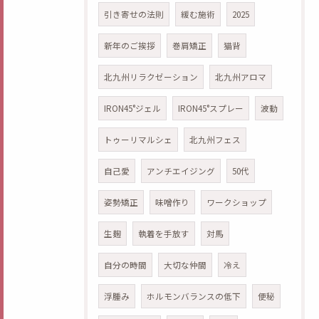
引き寄せの法則
緩む施術
2025
新年のご挨拶
巻肩矯正
猫背
北九州リラクゼーション
北九州アロマ
IRON45°ジェル
IRON45°スプレー
波動
トゥーリマルシェ
北九州フェス
自己愛
アンチエイジング
50代
姿勢矯正
味噌作り
ワークショップ
生麹
執着を手放す
対馬
自分の時間
大切な仲間
冷え
浮腫み
ホルモンバランスの低下
便秘