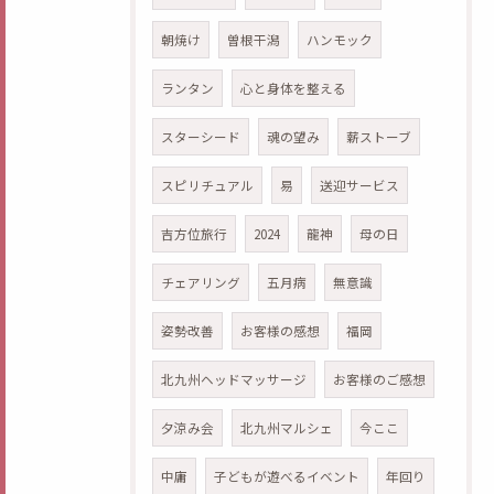
朝焼け
曽根干潟
ハンモック
ランタン
心と身体を整える
スターシード
魂の望み
薪ストーブ
スピリチュアル
易
送迎サービス
吉方位旅行
2024
龍神
母の日
チェアリング
五月病
無意識
姿勢改善
お客様の感想
福岡
北九州ヘッドマッサージ
お客様のご感想
夕涼み会
北九州マルシェ
今ここ
中庸
子どもが遊べるイベント
年回り