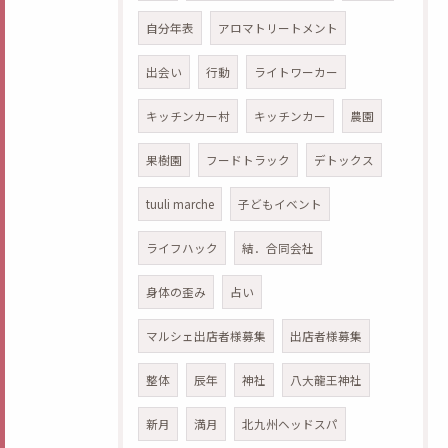
自分年表
アロマトリートメント
出会い
行動
ライトワーカー
キッチンカー村
キッチンカー
農園
果樹園
フードトラック
デトックス
tuuli marche
子どもイベント
ライフハック
結．合同会社
身体の歪み
占い
マルシェ出店者様募集
出店者様募集
整体
辰年
神社
八大龍王神社
新月
満月
北九州ヘッドスパ