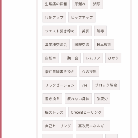
生理痛の緩和
尿漏れ
頻尿
代謝アップ
ヒップアップ
ウエスト引き締め
美脚
解毒
異業種交流会
国際交流
日本縦断
自転車
一期一会
レムリア
ひかり
潜在意識書き換え
心の投影
リラクゼーション
7月
ブロック解除
書き換え
疲れない身体
脳疲労
脳ストレス
Oretentヒーリング
自己ヒーリング
高次元エネルギー