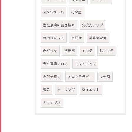
スケジュール
花粉症
潜在意識の書き換え
免疫力アップ
母の日ギフト
多汗症
霧島温泉郷
赤パック
行橋市
エステ
脳エステ
潜在意識アロマ
リフトアップ
自然治癒力
アロマテラピー
マヤ暦
歪み
ヒーリング
ダイエット
キャンプ場