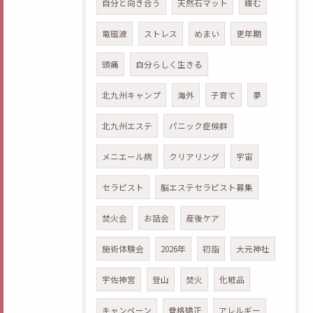
自分と向き合う
天然石マット
緩む
電磁波
ストレス
めまい
更年期
頭痛
自分らしく生きる
北九州キャンプ
海外
子育て
夢
北九州エステ
パニック症候群
メニエール病
クリアリング
宇宙
セラピスト
脳エステセラピスト募集
焚火会
お話会
産後ケア
施術体験会
2026年
初詣
大元神社
宇佐神宮
登山
焚火
化粧品
キャンペーン
骨格矯正
アレルギー